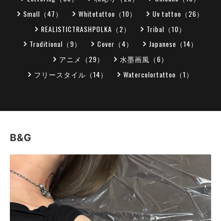
Small（47）
Whitetattoo（10）
Uv tattoo（26）
REALISTICTRASHPOLKA（2）
Tribal（10）
Traditional（9）
Cover（4）
Japanese（14）
アニメ（29）
水墨画風（6）
フリースタイル（14）
Watercolortattoo（1）
B&G