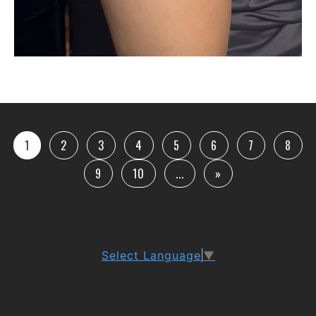
1
2
3
4
5
6
7
8
9
10
...
»
Select Language
▼