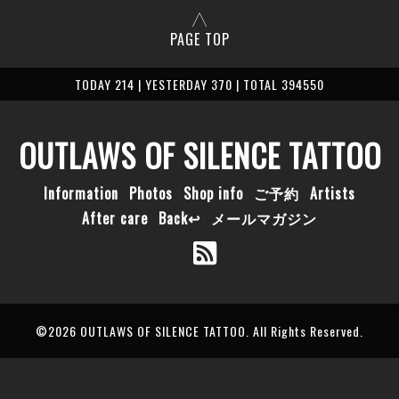
PAGE TOP
TODAY 214 | YESTERDAY 370 | TOTAL 394550
OUTLAWS OF SILENCE TATTOO
Information
Photos
Shop info
ご予約
Artists
After care
Back↩
メールマガジン
©2026
OUTLAWS OF SILENCE TATTOO
. All Rights Reserved.