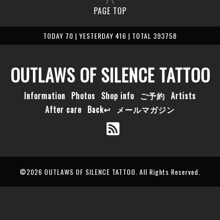
PAGE TOP
TODAY 70 | YESTERDAY 416 | TOTAL 393758
OUTLAWS OF SILENCE TATTOO
Information
Photos
Shop info
ご予約
Artists
After care
Back↩
メールマガジン
©2026
OUTLAWS OF SILENCE TATTOO
. All Rights Reserved.